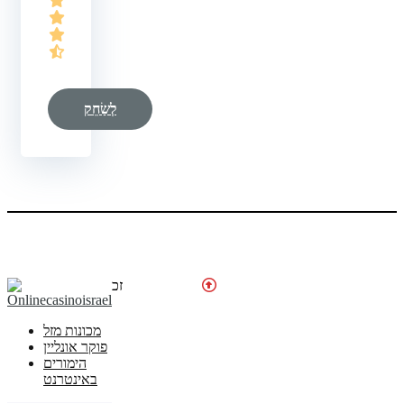
לְשַׂחֵק
© זכויות יוצרים 2026
מכונות מזל
פוקר אונליין
הימורים
באינטרנט